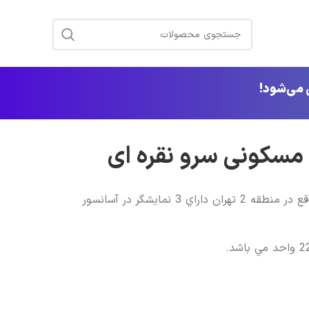
 مسکونی سرو نقره ای
مجتمع مسکوني سرو نقره اي واقع در منطقه 2 تهران داراي 3 نمايشگر در آسانسور