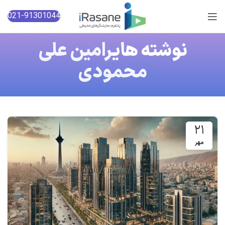
021-91301044
نوشته های
رامین علی
محمودی
۲۱
مهر