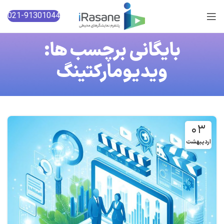
021-91301044
بایگانی برچسب ها:
ویدیومارکتینگ
۰۳
اردیبهشت