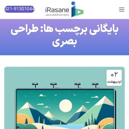
021-91301044
بایگانی برچسب ها: طراحی
بصری
۰۲
اردیبهشت