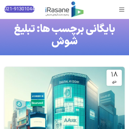
021-91301044
بایگانی برچسب ها: تبلیغ
شوش
۱۸
دی