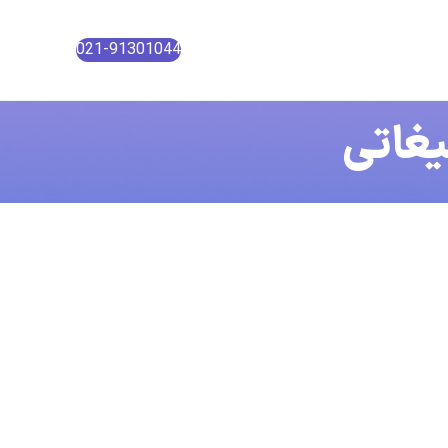
021-91301044
یغاتی