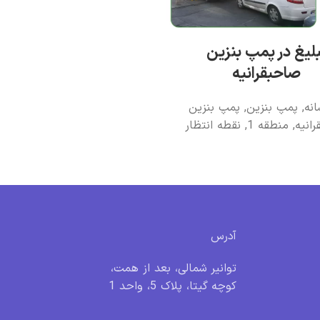
لیغ در پمپ بنزین
صاحبقرانیه
انه
,
پمپ بنزين
,
پمپ بنزین
انیه
,
منطقه 1
,
نقطه انتظار
آدرس
توانیر شمالی، بعد از همت،
کوچه گیتا، پلاک 5، واحد 1