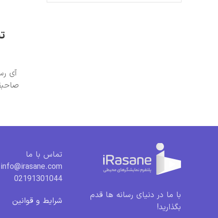
تب
آی رس
صاحبقر
تماس با ما
info@irasane.com
02191301044
با ما در دنیای رسانه ها قدم
شرایط و قوانین
بگذارید!