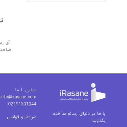
تب
آی رس
صاحبقر
تماس با ما
info@irasane.com
02191301044
با ما در دنیای رسانه ها قدم
شرایط و قوانین
بگذارید!