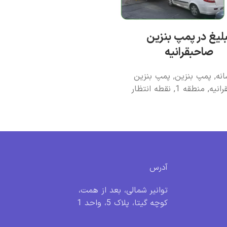
لیغ در پمپ بنزین
صاحبقرانیه
انه
,
پمپ بنزين
,
پمپ بنزین
انیه
,
منطقه 1
,
نقطه انتظار
آدرس
توانیر شمالی، بعد از همت،
کوچه گیتا، پلاک 5، واحد 1