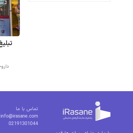
تبلیغ
داروخ
تماس با ما
info@irasane.com
02191301044