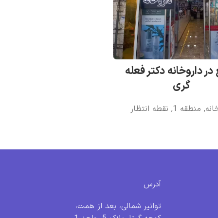
 در داروخانه دکتر فعله
گری
انه
,
منطقه 1
,
نقطه انتظار
آدرس
توانیر شمالی، بعد از همت،