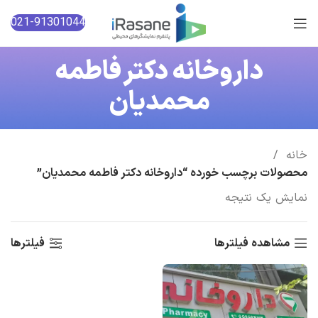
021-91301044
داروخانه دکتر فاطمه
محمدیان
خانه
محصولات برچسب خورده “داروخانه دکتر فاطمه محمدیان”
نمایش یک نتیجه
مشاهده فیلترها
فیلترها