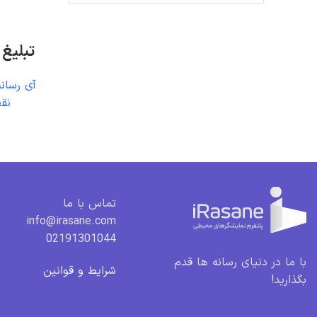
تبلیغ
آی رسانه
نقط
تماس با ما
info@irasane.com
02191301044
با ما در دنیای رسانه ها قدم
شرایط و قوانین
بگذارید!