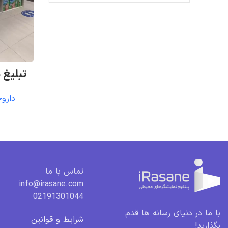
تبلیغ 
داروخ
تماس با ما
info@irasane.com
02191301044
با ما در دنیای رسانه ها قدم
شرایط و قوانین
بگذارید!