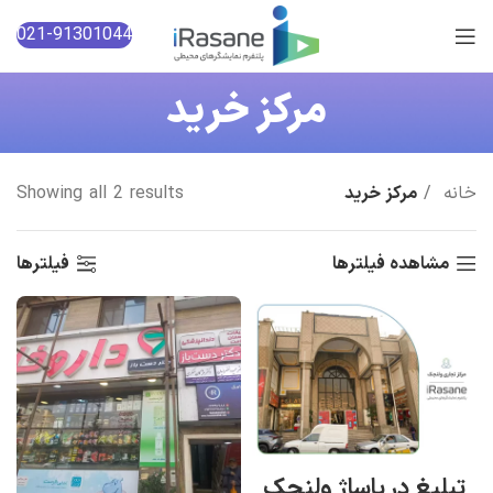
021-91301044
مرکز خريد
خانه
مرکز خريد
Showing all 2 results
مشاهده فیلترها
فیلترها
تبلیغ در پاساژ ولنجک