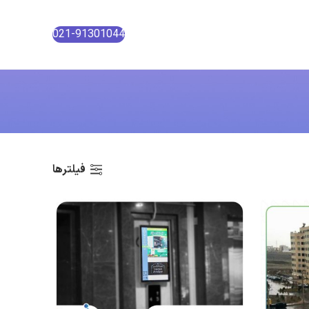
021-91301044
فیلترها