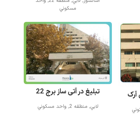
آسانسور
,
لابي
,
منطقه 22
,
واحد
مسکوني
تبلیغ در آتی ساز برج 22
 آرک
لابي
,
منطقه 2
,
واحد مسکوني
وني