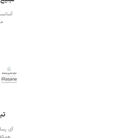
آسانسو
من
تب
آی رسان
همکف