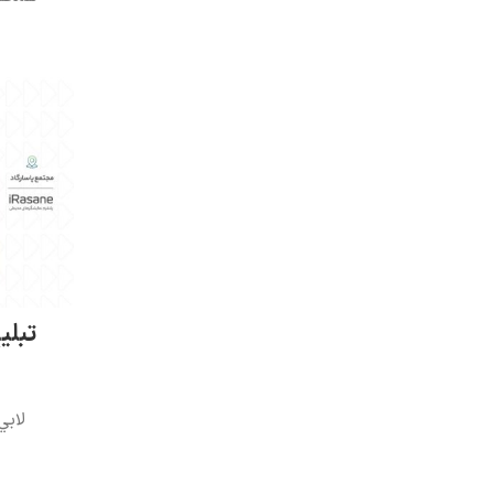
تبلی
لابي