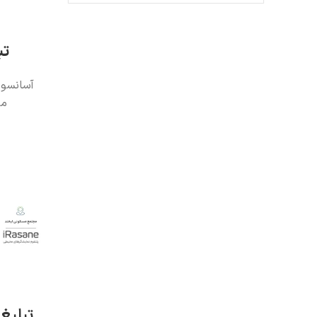
تب
آسانسور
من
تبلیغ