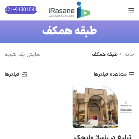
021-91301044
طبقه همکف
خانه
طبقه همکف
نمایش یک نتیجه
مشاهده فیلترها
فیلترها
تبلیغ در پاساژ ولنجک