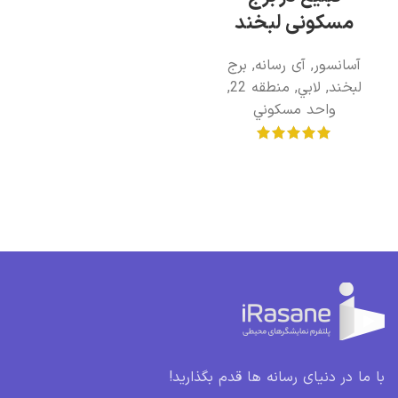
مسکونی لبخند
آسانسور
,
آی رسانه
,
برج
لبخند
,
لابي
,
منطقه 22
,
واحد مسکوني
با ما در دنیای رسانه ها قدم بگذارید!