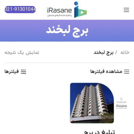
021-91301044
برج لبخند
خانه
برج لبخند
نمایش یک نتیجه
مشاهده فیلترها
فیلترها
تبلیغ در برج