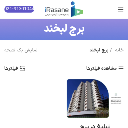
021-91301044
برج لبخند
خانه
برج لبخند
نمایش یک نتیجه
مشاهده فیلترها
فیلترها
تبلیغ در برج