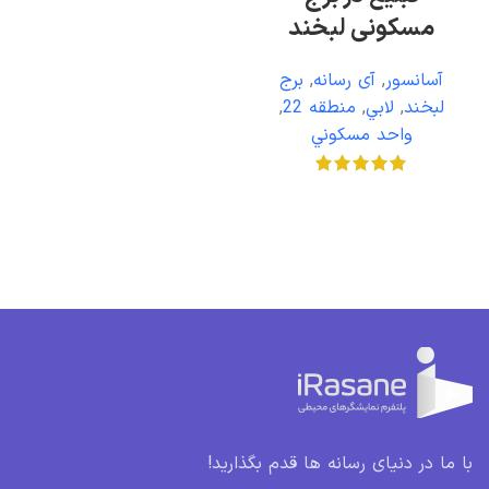
مسکونی لبخند
آسانسور
,
آی رسانه
,
برج
لبخند
,
لابي
,
منطقه 22
,
واحد مسکوني
با ما در دنیای رسانه ها قدم بگذارید!