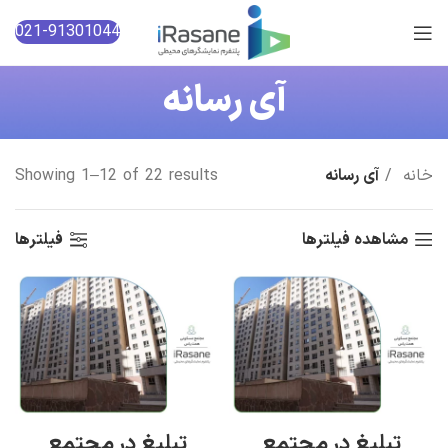
021-91301044
آی رسانه
خانه
آی رسانه
Showing 1–12 of 22 results
مشاهده فیلترها
فیلترها
تبلیغ در مجتمع
تبلیغ در مجتمع